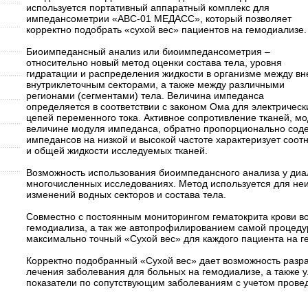
используется портативный аппаратный комплекс для
импедансометрии «АВС-01 МЕДАСС», который позволяет
корректно подобрать «сухой вес» пациентов на гемодиализе.
Биоимпедансный анализ или биоимпедансометрия –
относительно новый метод оценки состава тела, уровня
гидратации и распределения жидкости в организме между вн
внутриклеточным секторами, а также между различными
регионами (сегментами) тела. Величина импеданса
определяется в соответствии с законом Ома для электрическ
цепей переменного тока. Активное сопротивление тканей, мод
величине модуля импеданса, обратно пропорционально сод
импедансов на низкой и высокой частоте характеризует соо
и общей жидкости исследуемых тканей.
Возможность использования биоимпедансного анализа у диа
многочисленных исследованиях. Метод используется для неи
изменений водных секторов и состава тела.
Совместно с постоянным мониторингом гематокрита крови в
гемодиализа, а так же автопрофилированием самой процеду
максимально точный «Сухой вес» для каждого пациента на г
Корректно подобранный «Сухой вес» дает возможность разра
лечения заболевания для больных на гемодиализе, а также 
показатели по сопутствующим заболеваниям с учетом прове