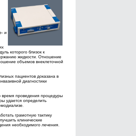
е- и
их
уль которого близок к
ержанию жидкости. Отношение
тношение объемов внеклеточной
лизных пациентов доказана в
нвазивной диагностики
о время проведения процедуры
ры удается определить
емодиализе.
ботать грамотную тактику
улучшить клинические
дения необходимого лечения.